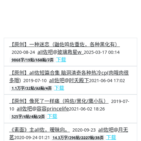
【原创】一种迷恋（鼬佐鸣佐重佐，各种黑化有）
all佐吧
@
玻璃救星w_
2020-08-24
2025-03-17 00:14
下载
9868字/19贴/
158贴
/
7页
【原创】all佐短篇合集 脑洞清奇各种热冷cp(肉哦肉很
多哦)
all佐吧
@
时夭殿下
2019-07-10
2021-06-04 17:02
下载
1.1万字/32贴/
32贴
/
4页
【原创】像死了一样痛（鸣佐/黑化/鹰小队）
2019-07-
all佐吧
@
容容princelife
10
2021-06-02 18:26
下载
525字/4贴/
4贴
/
2页
《素面》主all佐，暧昧向。
all佐吧
@
月无
2020-09-23
茗
下载
2020-09-24 01:21
14.3万字/296贴/
2227贴
/
35页