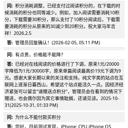
问:
积分消耗调整，已经支付过阅读积分的，在下载的时
候消耗的积分也同等减少。例如，加入阅读需要消耗10积
分，下载需要30积分，那么支付了10积分阅读后，下载需
要消耗的积分从原来的30减少到20积分。祝大家马年吉
祥！2026.2.5
答:
管理员回复确认！(2026-02-05, 05:11 PM)
问:
有点贵，价格能不能降？
答:
已经对在线阅读的价格进行了下调，原来1元/20000
字降低为1元/30000字，原来单篇阅读最高价19元下调为9
元。感谢大家长期以来的关注和支持。纯文字类的站点在互
联网上逐渐日暮西山，希望这个站点能活久一点。因经济经
济紧张可以留言“请赠送点积分”，管理员会在看到的情况下
赠送，也会偶尔因为其它事情耽搁，还请见谅。2025-10-
31(2025-10-31, 01:33 PM)
问:
为什么不能付款买积分
答:
您好，目前测试发现，iPhone; CPU iPhone OS