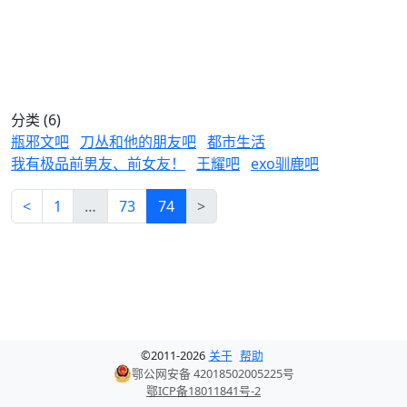
分类 (6)
瓶邪文吧
刀丛和他的朋友吧
都市生活
我有极品前男友、前女友！
王耀吧
exo驯鹿吧
<
1
…
73
74
>
©
2011-
2026
关于
帮助
鄂公网安备 42018502005225号
鄂ICP备18011841号-2