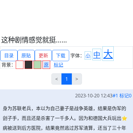
这种剧情感觉就挺……
沉默之剑33
bilibili吧
大
中
目录
原贴
更新
下载
字体：
小
背景：
原
标记
<
1
>
2023-10-20 12:43
#1 标记0
身为苏联老兵，本以为自己妻子是战争英雄，结果是伪军的
刽子手，而且还是杀害了一千多人。因为和德国大兵玩出⭐
病被送到后方医院，结果竟然逃过苏军清算，还当了三十年