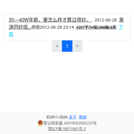
30—40W年薪，要怎么样才算过得好。
景
2012-06-28
涛同好组...
@
@
下
2012-06-28 23:14
4207字/54贴/
200贴
/
2页
载
<
1
>
©
2011-
2026
关于
帮助
鄂公网安备 42018502005225号
鄂ICP备18011841号-2