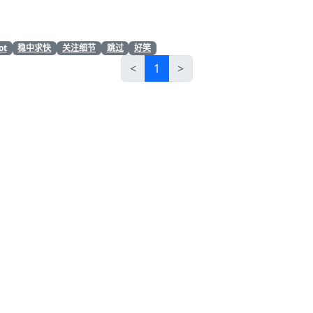
ot
稳中求快
关注细节
跳过
好笑
<
1
>