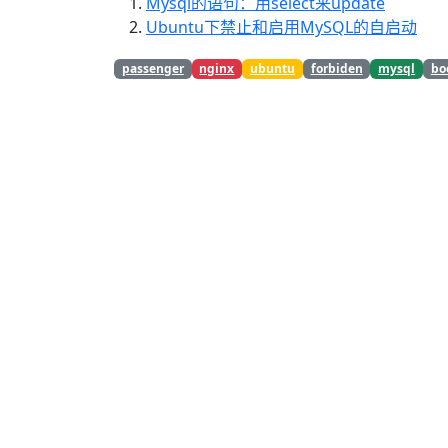
Mysql的语句：用select来update
Ubuntu下禁止和启用MySQL的自启动
passenger
nginx
ubuntu
forbiden
mysql
bo