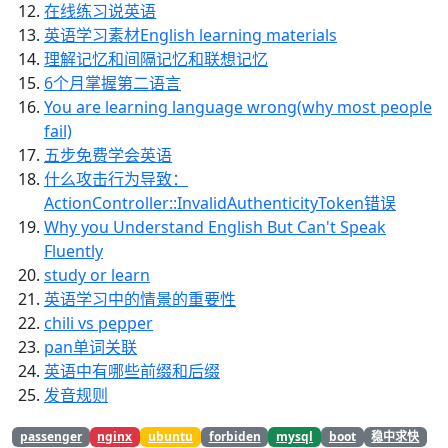
在线练习说英语
英语学习素材English learning materials
理解记忆和间隔记忆和联想记忆
6个月掌握第二语言
You are learning language wrong(why most people
fail)
五步免费学会英语
什么攻击行为导致：
ActionController::InvalidAuthenticityToken错误
Why you Understand English But Can't Speak
Fluently
study or learn
英语学习中的情景的重要性
chili vs pepper
pan单词关联
英语中有哪些前缀和后缀
发音规则
passenger
nginx
ubuntu
forbiden
mysql
boot
稳中求快